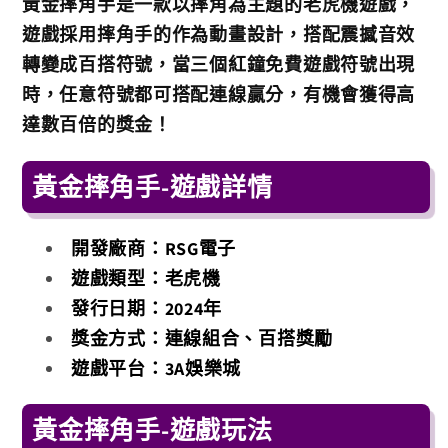
黃金摔角手是一款以摔角為主題的老虎機遊戲，
體
遊戲採用摔角手的作為動畫設計，搭配震撼音效
檔
案
轉變成百搭符號，當三個紅鐘免費遊戲符號出現
1
時，任意符號都可搭配連線贏分，有機會獲得高
達數百倍的獎金！
黃金摔角手-遊戲詳情
開發廠商：RSG電子
遊戲類型：老虎機
發行日期：2024年
獎金方式：連線組合、百搭獎勵
遊戲平台：3A娛樂城
黃金摔角手-遊戲玩法