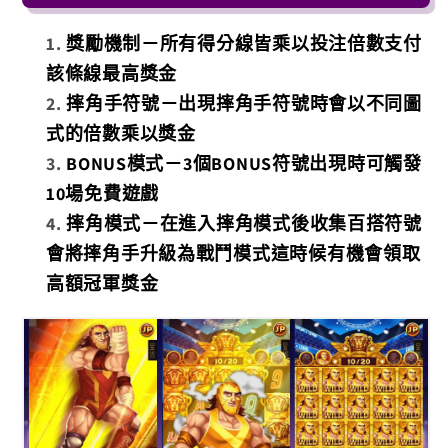
獎勵機制－所有得分線皆乘以投注倍數支付
該條線最高獎金
摔角手符號－出現摔角手符號時會以不同圖
式的倍數乘以獎金
BONUS模式－3個BONUS符號出現時可觸發
10場免費遊戲
摔角模式－在進入摔角模式後收集百搭符號
會將摔角手升級為戰鬥模式這時候有機會領取
高額冠軍獎金