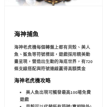
海神捕魚
海神老虎機每個轉盤上都有貝殼、美人
魚、鯊魚等符號標誌，遊戲採用精美動
畫呈現，營造出生動的海底世界，有720
條支線搭配與符號連線贏得高額獎金
海神老虎機攻略
美人魚出現可觸發最高100場免費
遊戲
貝殼可以代替所有符號(寶相除外)