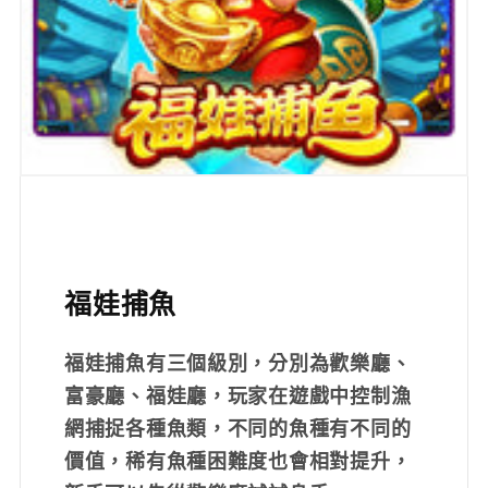
福娃捕魚
福娃捕魚有三個級別，分別為歡樂廳、
富豪廳、福娃廳，玩家在遊戲中控制漁
網捕捉各種魚類，不同的魚種有不同的
價值，稀有魚種困難度也會相對提升，