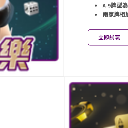
A-9牌型
兩家牌相
立即試玩