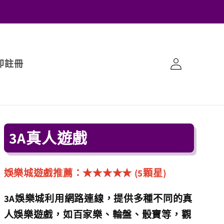
登
即註冊
入
3A真人遊戲
娛樂城遊戲推薦：★★★★★ (5顆星)
3A娛樂城利用網路連線，提供多種不同的真
人娛樂遊戲，如百家樂、輪盤、骰寶等，觀