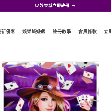
3A娛樂城立即註冊
最新優惠
娛樂城遊戲
註冊教學
會員條款
立