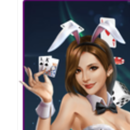
多
媒
體
檔
案
1