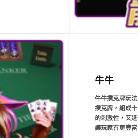
牛牛
牛牛撲克牌玩法
撲克牌，組成十
的刺激性，又延
讓玩家有更豐富