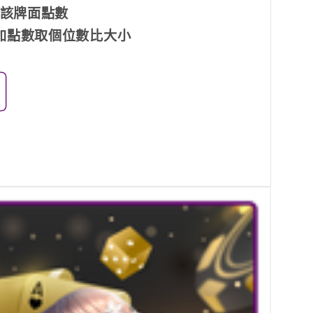
為該牌面點數
加點數取個位數比大小